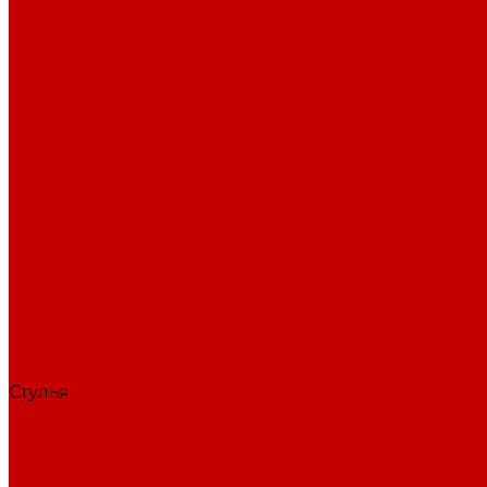
Стеллажи и полки
Полки
Стеллажи
Столы и Стулья
Столы
Стулья
Шкафы и Библиотека
Библиотека
Шкафы
Лучшая цена
Гостиные &amp; Прихожие
Гостиные
Прихожие
Диваны &amp; кресла
Диваны
Кресла
Столы &amp; стулья
Столы
Стулья
Спальни
Кровати &amp; матрасы
Кровати
Матрасы