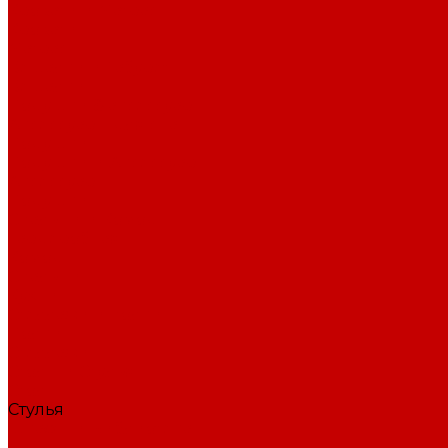
Кровати и Матрасы
Кровати
Матрасы
Вешалки и Табуреты
Вешалки
Подушки & аксессуары
Аксессуары для сна
Подушки
Подушки и Аксессуары
Аксессуары
Подушки
Спальни и Комоды
Гардеробная
Комоды
Спальни
Кухни
Стеллажи и полки
Полки
Стеллажи
Столы и Стулья
Столы
Стулья
Шкафы и Библиотека
Библиотека