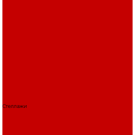
Кровати и Матрасы
Кровати
Матрасы
Вешалки и Табуреты
Вешалки
Подушки & аксессуары
Аксессуары для сна
Подушки
Подушки и Аксессуары
Аксессуары
Подушки
Спальни и Комоды
Гардеробная
Комоды
Спальни
Кухни
Стеллажи и полки
Полки
Стеллажи
Столы и Стулья
Столы
Стулья
Шкафы и Библиотека
Библиотека