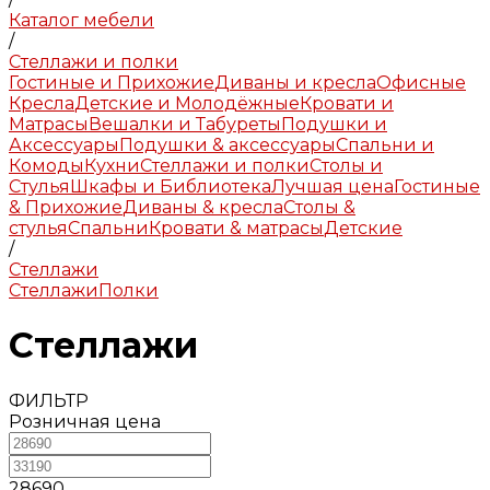
Каталог мебели
/
Стеллажи и полки
Гостиные и Прихожие
Диваны и кресла
Офисные
Кресла
Детские и Молодёжные
Кровати и
Матрасы
Вешалки и Табуреты
Подушки и
Аксессуары
Подушки & аксессуары
Спальни и
Комоды
Кухни
Стеллажи и полки
Столы и
Стулья
Шкафы и Библиотека
Лучшая цена
Гостиные
& Прихожие
Диваны & кресла
Столы &
стулья
Спальни
Кровати & матрасы
Детские
/
Стеллажи
Стеллажи
Полки
Стеллажи
ФИЛЬТР
Розничная цена
28690